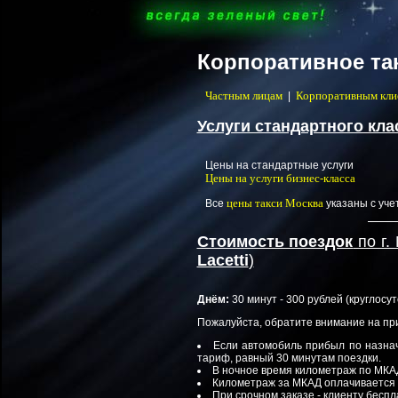
Корпоративное та
Частным лицам
Корпоративным кли
|
Услуги стандартного кла
Цены на стандартные услуги
Цены на услуги бизнес-класса
цены такси Москва
Все
указаны с уч
Стоимость поездок
по г.
Lacetti
)
Днём:
30 минут - 300 рублей (круглосут
Пожалуйста, обратите внимание на пр
Если автомобиль прибыл по назнач
тариф, равный 30 минутам поездки.
В ночное время километраж по МКАД
Километраж за МКАД оплачивается д
При срочном заказе - клиенту бесп