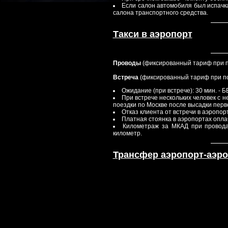
Если салон автомобиля был испачка
салона транспортного средства.
Такси в аэропорт
Проводы
(фиксированный тариф при по
Встреча
(фиксированный тариф при по
Ожидание (при встрече): 30 мин. -
При встрече нескольких человек с 
поездки по Москве после высадки перв
Отказ клиента от встречи в аэропор
Платная стоянка в аэропортах опла
Километраж за МКАД при провода
километр.
Трансфер аэропорт-аэро